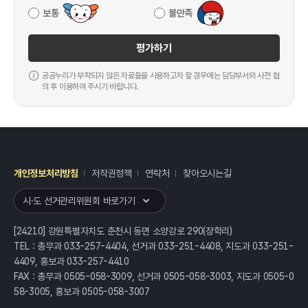
보통
불만족
평가하기
공공누리가 부착되지 않은 자료들을 사용하고자 할 경우에는 담당부서와 사전 협
의 후 이용하여 주시기 바랍니다.
개인정보처리방침
저작권정책
연락처
찾아오시는길
레이어
열기
시·도 선거관리위원회 바로가기
[24210] 강원특별자치도 춘천시 동면 소양강로 290(장학리)
TEL : 총무과 033-257-4404, 선거과 033-251-4408, 지도과 033-251-
4409, 홍보과 033-257-4410
FAX : 총무과 0505-058-3009, 선거과 0505-058-3003, 지도과 0505-0
58-3005, 홍보과 0505-058-3007