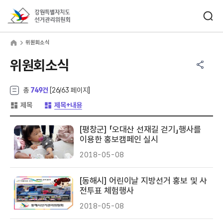
바로가기 메뉴
검색창 열기
강원특별자치도선거관리위원회
원회소식
home
위원회소식
공유하기 메뉴
열기
위원회소식
총
749건
[
26
/63 페이지]
게시글 목록 형태 -
게시글 목록 형태 -
제목
제목+내용
[평창군] 「오대산 선재길 걷기」행사를
이용한 홍보캠페인 실시
2018-05-08
[동해시] 어린이날 지방선거 홍보 및 사
전투표 체험행사
2018-05-08