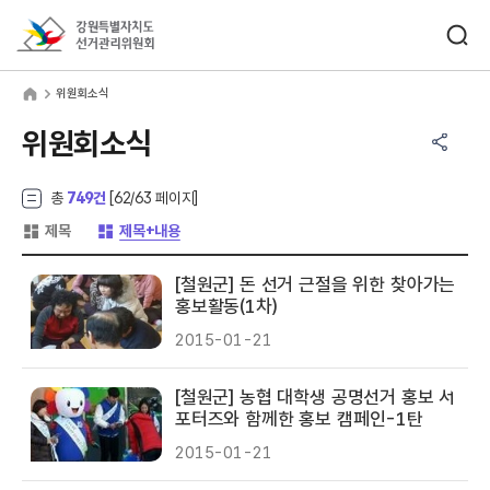
바로가기 메뉴
검색창 열기
강원특별자치도선거관리위원회
원회소식
home
위원회소식
공유하기 메뉴
열기
위원회소식
총
749건
[
62
/63 페이지]
게시글 목록 형태 -
게시글 목록 형태 -
제목
제목+내용
[철원군] 돈 선거 근절을 위한 찾아가는
홍보활동(1차)
2015-01-21
[철원군] 농협 대학생 공명선거 홍보 서
포터즈와 함께한 홍보 캠페인-1탄
2015-01-21