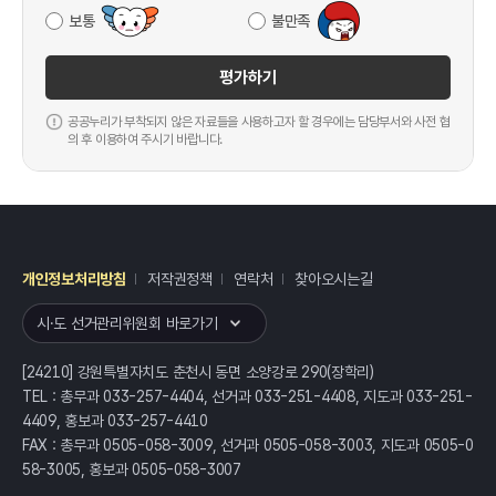
보통
불만족
평가하기
공공누리가 부착되지 않은 자료들을 사용하고자 할 경우에는 담당부서와 사전 협
의 후 이용하여 주시기 바랍니다.
개인정보처리방침
저작권정책
연락처
찾아오시는길
레이어
열기
시·도 선거관리위원회 바로가기
[24210] 강원특별자치도 춘천시 동면 소양강로 290(장학리)
TEL : 총무과 033-257-4404, 선거과 033-251-4408, 지도과 033-251-
4409, 홍보과 033-257-4410
FAX : 총무과 0505-058-3009, 선거과 0505-058-3003, 지도과 0505-0
58-3005, 홍보과 0505-058-3007