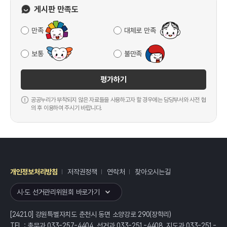
게시판 만족도
만족
대체로 만족
보통
불만족
평가하기
공공누리가 부착되지 않은 자료들을 사용하고자 할 경우에는 담당부서와 사전 협
의 후 이용하여 주시기 바랍니다.
개인정보처리방침
저작권정책
연락처
찾아오시는길
레이어
열기
시·도 선거관리위원회 바로가기
[24210] 강원특별자치도 춘천시 동면 소양강로 290(장학리)
TEL : 총무과 033-257-4404, 선거과 033-251-4408, 지도과 033-251-