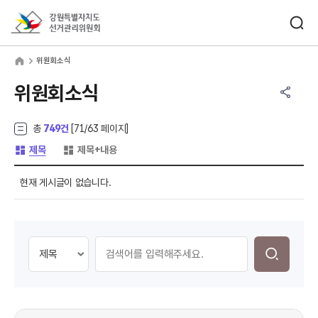
바로가기 메뉴
검색창 열기
강원특별자치도선거관리위원회
원회소식
home
위원회소식
공유하기 메뉴
열기
위원회소식
총
749건
[
71
/63 페이지]
게시글 목록 형태 -
게시글 목록 형태 -
제목
제목+내용
현재 게시글이 없습니다.