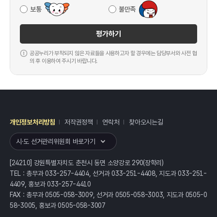
보통
불만족
평가하기
공공누리가 부착되지 않은 자료들을 사용하고자 할 경우에는 담당부서와 사전 협
의 후 이용하여 주시기 바랍니다.
개인정보처리방침
저작권정책
연락처
찾아오시는길
레이어
열기
시·도 선거관리위원회 바로가기
[24210] 강원특별자치도 춘천시 동면 소양강로 290(장학리)
TEL : 총무과 033-257-4404, 선거과 033-251-4408, 지도과 033-251-
4409, 홍보과 033-257-4410
FAX : 총무과 0505-058-3009, 선거과 0505-058-3003, 지도과 0505-0
58-3005, 홍보과 0505-058-3007