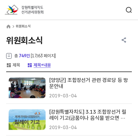
바로가기 메뉴
검색창 열기
강원특별자치도선거관리위원회
원회소식
home
위원회소식
공유하기 메뉴
열기
위원회소식
총
749건
[
17
/63 페이지]
게시글 목록 형태 -
게시글 목록 형태 -
제목
제목+내용
[양양군] 조합장선거 관련 경로당 등 방
문안내
2019-03-04
[강원특별자치도] 3.13 조합장선거 릴
레이 기고(금품이나 음식물 받으면 최
고 50배 과태료, 동해시선관위 천성애
2019-03-04
주무관)