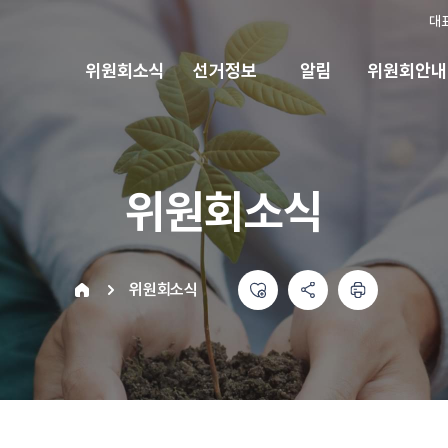
대
위원회소식
선거정보
알림
위원회안내
위원회소식
좋아요
공유하기 메뉴
열기
인쇄하기
home
위원회소식