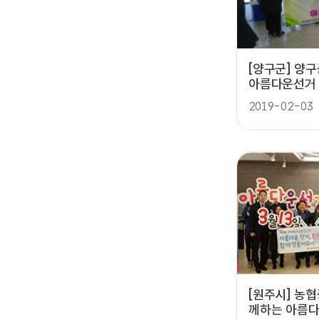
[양구군] 양
아름다운선거
2019-02-03
[원주시] 농
께하는 아름다