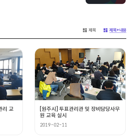
게시글 목록 형태 -
게시글 목록 형태 -
제목
제목+내용
관리 교
[원주시] 투표관리관 및 장비담당사무
원 교육 실시
2019-02-11