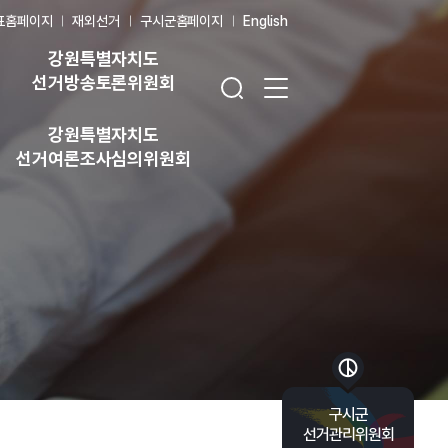
표홈페이지
재외선거
구시군홈페이지
English
강원특별자치도
검색창 열기
전체 메뉴 열기
선거방송토론위원회
강원특별자치도
선거여론조사심의위원회
바로가기 목록 열기
구시군
선거관리위원회