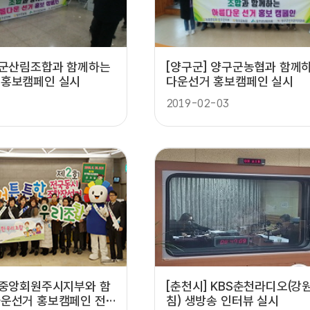
구군산림조합과 함께하는
[양구군] 양구군농협과 함께
 홍보캠페인 실시
다운선거 홍보캠페인 실시
2019-02-03
협중앙회원주시지부와 함
[춘천시] KBS춘천라디오(강
운선거 홍보캠페인 전
침) 생방송 인터뷰 실시