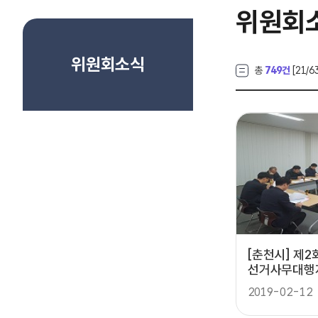
위원회
위원회소식
총
749건
[
21
/6
[춘천시] 제
선거사무대행자
2019-02-12