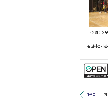
<온라인명부
춘천시선거관리
다음글