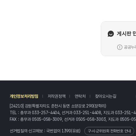
게시판 
공공누리
레
개인정보처리방침
저작권정책
연락처
찾아오시는길
[24210] 강원특별자치도 춘천시 동면 소양강로 290(장학리)
TEL : 총무과 033-257-4404, 선거과 033-251-4408, 지도과 033-251-4
FAX : 총무과 0505-058-3009, 선거과 0505-058-3003, 지도과 0505-0
선거법질의·신고제보 : 국번없이
1390
(유료)
구·시·군위원회 전화번호 안내