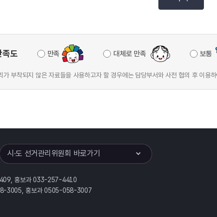
만족도
만족
대체로 만족
보통
가 부착되지 않은 자료들을 사용하고자 할 경우에는 담당부서와 사전 협의 후 이용하
이어
열기
시·도 선거관리위원회 바로가기
409, 홍보과 033-257-4410
58-3005, 홍보과 0505-058-3007