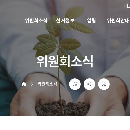
대
위원회소식
선거정보
알림
위원회안내
위원회소식
좋아요
공유하기 메뉴
열기
인쇄하기
home
위원회소식