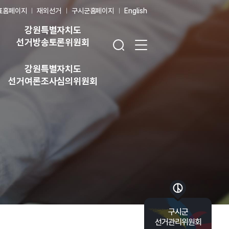
표홈페이지
재외선거
구시군홈페이지
English
강원특별자치도
검색창 열기
전체 메뉴 열기
선거방송토론위원회
강원특별자치도
선거여론조사심의위원회
바로가기 목록 열기
구시군
선거관리위원회