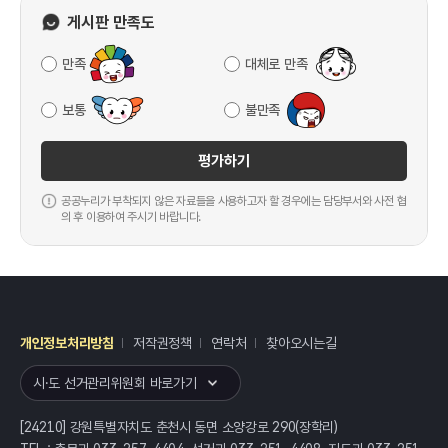
게시판 만족도
만족
대체로 만족
보통
불만족
평가하기
공공누리가 부착되지 않은 자료들을 사용하고자 할 경우에는 담당부서와 사전 협
의 후 이용하여 주시기 바랍니다.
개인정보처리방침
저작권정책
연락처
찾아오시는길
레이어
열기
시·도 선거관리위원회 바로가기
[24210] 강원특별자치도 춘천시 동면 소양강로 290(장학리)