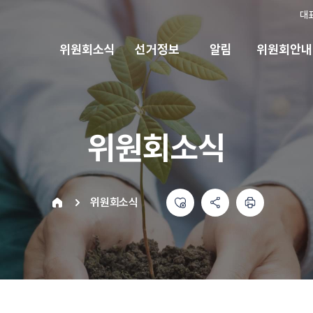
대
위원회소식
선거정보
알림
위원회안내
위원회소식
좋아요
공유하기 메뉴
열기
인쇄하기
home
위원회소식