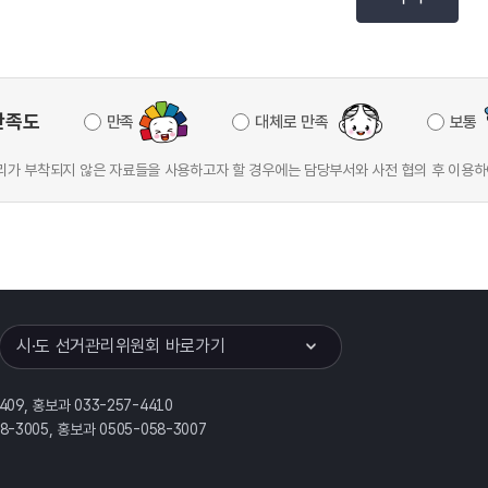
만족도
만족
대체로 만족
보통
가 부착되지 않은 자료들을 사용하고자 할 경우에는 담당부서와 사전 협의 후 이용하
이어
열기
시·도 선거관리위원회 바로가기
409, 홍보과 033-257-4410
58-3005, 홍보과 0505-058-3007