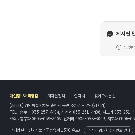
게시판 
공공누리
레
개인정보처리방침
저작권정책
연락처
찾아오시는길
[24210] 강원특별자치도 춘천시 동면 소양강로 290(장학리)
TEL : 총무과 033-257-4404, 선거과 033-251-4408, 지도과 033-251-4
FAX : 총무과 0505-058-3009, 선거과 0505-058-3003, 지도과 0505-0
선거법질의·신고제보 : 국번없이
1390
(유료)
구·시·군위원회 전화번호 안내