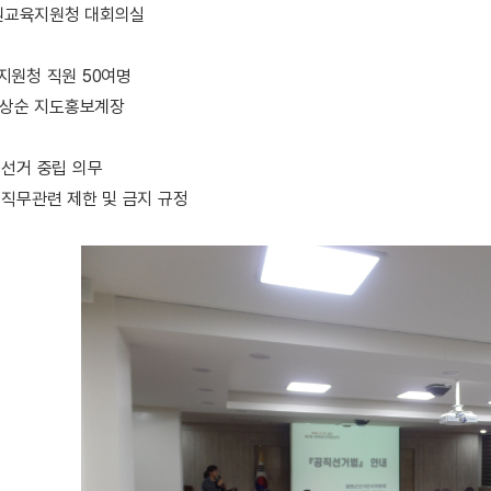
 철원교육지원청 대회의실
원청 직원 50여명
 정상순 지도홍보계장
선거 중립 의무
직무관련 제한 및 금지 규정