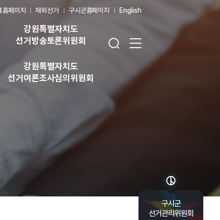
표홈페이지
재외선거
구시군홈페이지
English
강원특별자치도
검색창 열기
전체 메뉴 열기
선거방송토론위원회
강원특별자치도
선거여론조사심의위원회
바로가기 목록 열기
구시군
선거관리위원회