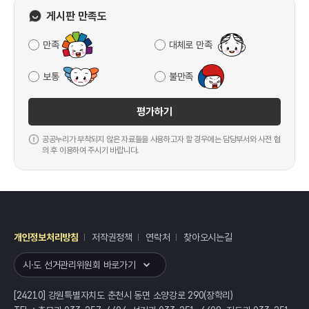
게시판 만족도
만족
대체로 만족
보통
불만족
평가하기
공공누리가 부착되지 않은 자료들을 사용하고자 할 경우에는 담당부서와 사전 협
의 후 이용하여 주시기 바랍니다.
개인정보처리방침
저작권정책
연락처
찾아오시는길
레이어
열기
시·도 선거관리위원회 바로가기
[24210] 강원특별자치도 춘천시 동면 소양강로 290(장학리)