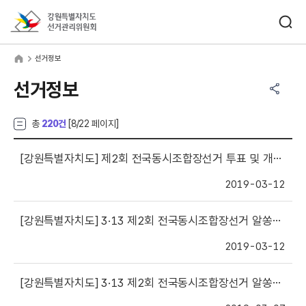
바로가기 메뉴
검색창 열기
강원특별자치도선거관리위원회
거정보
home
선거정보
공유하기 메뉴
열기
선거정보
총
220건
[
8
/22 페이지]
[강원특별자치도]
제2회 전국동시조합장선거 투표 및 개표 생방송 시청 안내
2019-03-12
[강원특별자치도]
3·13 제2회 전국동시조합장선거 알쏭달쏭 위탁선거법(투표일 교통편의 제공)
2019-03-12
[강원특별자치도]
3·13 제2회 전국동시조합장선거 알쏭달쏭 위탁선거법(명함배부는?)