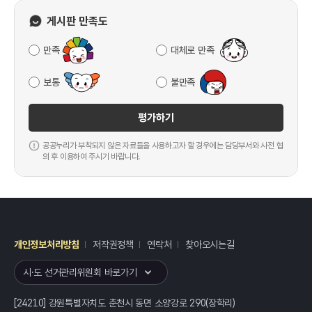
게시판 만족도
만족
대체로 만족
보통
불만족
평가하기
공공누리가 부착되지 않은 자료들을 사용하고자 할 경우에는 담당부서와 사전 협
의 후 이용하여 주시기 바랍니다.
개인정보처리방침
저작권정책
연락처
찾아오시는길
레이어
열기
시·도 선거관리위원회 바로가기
[24210] 강원특별자치도 춘천시 동면 소양강로 290(장학리)