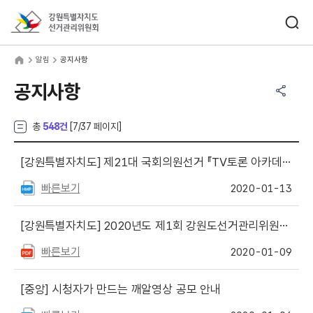
바로가기 메뉴
검색창 열기
강원특별자치도선거관리위원회
림
home
알림
공지사항
공유하기 메뉴
열기
공지사항
총
548건
[
7
/37 페이지]
[강원특별자치도]
제21대 국회의원선거 『TV토론 아카데미』 참가자 모집
빠른보기
2020-01-13
[강원특별자치도]
2020년도 제1회 강원도선거관리위원회 경력경쟁채용시험 공고
빠른보기
2020-01-09
[중앙]
시청자가 만드는 깨알영상 공모 안내