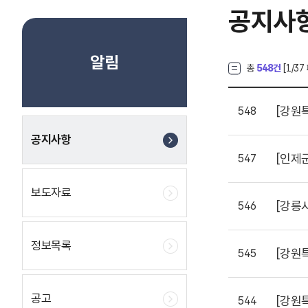
공지사
알림
총
548건
[
1
/37
[강원
548
공지사항
[인제
547
보도자료
[강릉
546
정보목록
[강원
545
공고
[강원
544