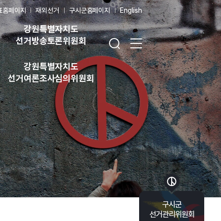
표홈페이지
재외선거
구시군홈페이지
English
강원특별자치도
검색창 열기
전체 메뉴 열기
선거방송토론위원회
강원특별자치도
선거여론조사심의위원회
바로가기 목록 열기
구시군
선거관리위원회