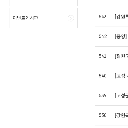
[강원
543
이벤트게시판
[중앙]
542
[철원
541
[고성
540
[고성
539
[강원
538