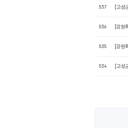
[고성
537
[강원
536
[강원
535
[고성
534