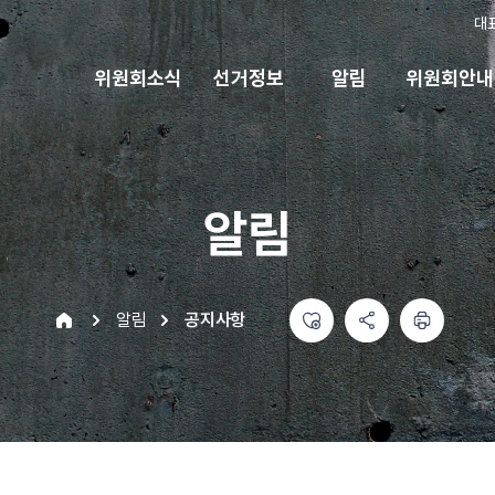
대
위원회소식
선거정보
알림
위원회안내
알림
좋아요
공유하기 메뉴
열기
인쇄하기
home
알림
공지사항