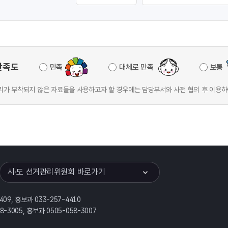
만족도
만족
대체로 만족
보통
가 부착되지 않은 자료들을 사용하고자 할 경우에는 담당부서와 사전 협의 후 이용하
이어
열기
시·도 선거관리위원회 바로가기
409, 홍보과 033-257-4410
58-3005, 홍보과 0505-058-3007