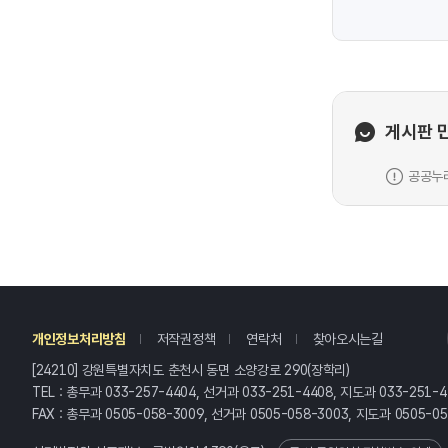
게시판 
공공누리
레
개인정보처리방침
저작권정책
연락처
찾아오시는길
[24210] 강원특별자치도 춘천시 동면 소양강로 290(장학리)
TEL : 총무과 033-257-4404, 선거과 033-251-4408, 지도과 033-251-4
FAX : 총무과 0505-058-3009, 선거과 0505-058-3003, 지도과 0505-0