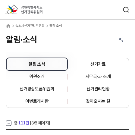
바로가기 메뉴
검색창 열기
강원특별자치도선거관리위원회
초시선거관리위원회
home
속초시선거관리위원회
알림·소식
공유하기 메뉴
열기
알림·소식
알림·소식
선거자료
위원소개
사무국·과 소개
선거방송토론위원회
선거관리현황
이벤트게시판
찾아오시는 길
총
111건
[
8
/8 페이지]