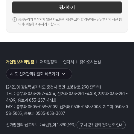
평가하기
공공누리가 부착되지 않은 자료들을 사용하고자 할 경우에는 담당부서와 사전 협
의 후 이용하여 주시기 바랍니다.
개인정보처리방침
저작권정책
연락처
찾아오시는길
레이어
열기
시·도 선거관리위원회 바로가기
[24210] 강원특별자치도 춘천시 동면 소양강로 290(장학리)
TEL : 총무과 033-257-4404, 선거과 033-251-4408, 지도과 033-251-
4409, 홍보과 033-257-4410
FAX : 총무과 0505-058-3009, 선거과 0505-058-3003, 지도과 0505-0
58-3005, 홍보과 0505-058-3007
선거법질의·신고제보 : 국번없이
1390
(유료)
구·시·군위원회 전화번호 안내