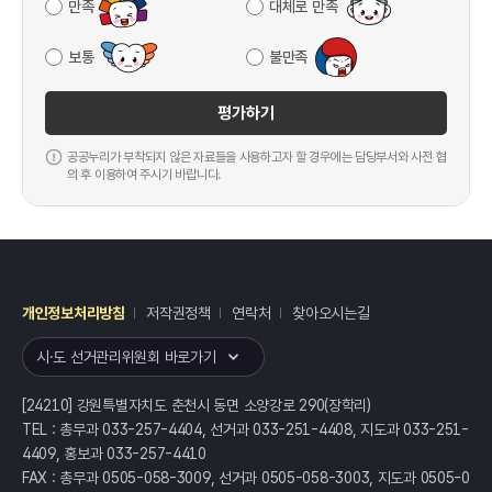
만족
대체로 만족
보통
불만족
평가하기
공공누리가 부착되지 않은 자료들을 사용하고자 할 경우에는 담당부서와 사전 협
의 후 이용하여 주시기 바랍니다.
개인정보처리방침
저작권정책
연락처
찾아오시는길
레이어
열기
시·도 선거관리위원회 바로가기
[24210] 강원특별자치도 춘천시 동면 소양강로 290(장학리)
TEL : 총무과 033-257-4404, 선거과 033-251-4408, 지도과 033-251-
4409, 홍보과 033-257-4410
FAX : 총무과 0505-058-3009, 선거과 0505-058-3003, 지도과 0505-0