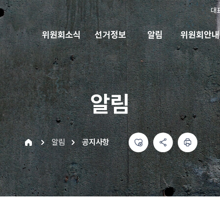
대
위원회소식
선거정보
알림
위원회안내
알림
좋아요
공유하기 메뉴
열기
인쇄하기
home
알림
공지사항