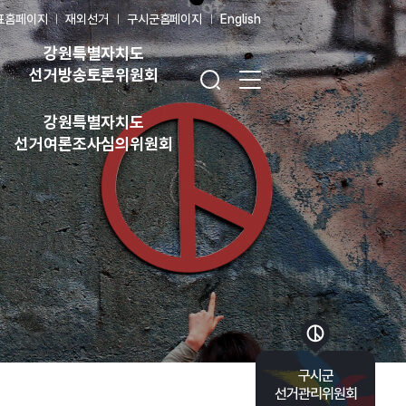
표홈페이지
재외선거
구시군홈페이지
English
강원특별자치도
검색창 열기
전체 메뉴 열기
선거방송토론위원회
강원특별자치도
선거여론조사심의위원회
바로가기 목록 열기
구시군
선거관리위원회