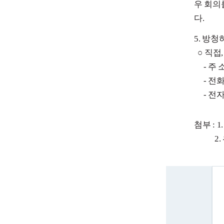
우 회
의
다.
5. 방
○ 직접
- 주
- 전화/팩
-
전
첨부 : 
2. 위