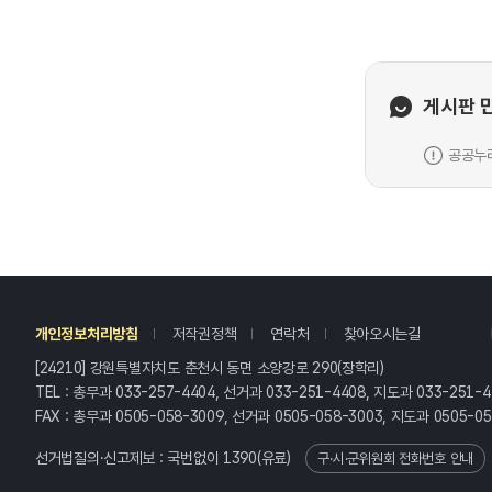
게시판 
공공누리
레
개인정보처리방침
저작권정책
연락처
찾아오시는길
[24210] 강원특별자치도 춘천시 동면 소양강로 290(장학리)
TEL : 총무과 033-257-4404, 선거과 033-251-4408, 지도과 033-251-4
FAX : 총무과 0505-058-3009, 선거과 0505-058-3003, 지도과 0505-0
선거법질의·신고제보 : 국번없이
1390
(유료)
구·시·군위원회 전화번호 안내