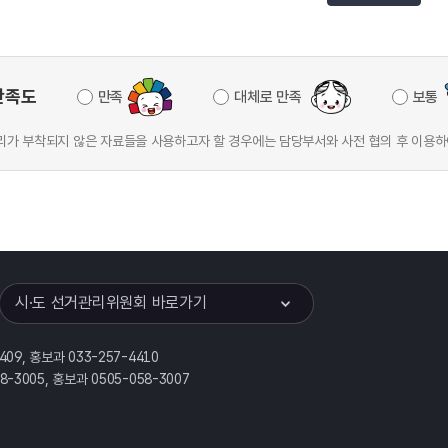
만족도
만족
대체로 만족
보통
가 부착되지 않은 자료들을 사용하고자 할 경우에는 담당부서와 사전 협의 후 이용하
이어
열기
시·도 선거관리위원회 바로가기
409, 홍보과 033-257-4410
58-3005, 홍보과 0505-058-3007