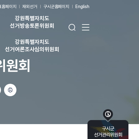
표홈페이지
재외선거
구시군홈페이지
English
강원특별자치도
검색창 열기
전체 메뉴 열기
선거방송토론위원회
강원특별자치도
선거여론조사심의위원회
위원회
인쇄하기
바로가기 목록 열기
구시군
선거관리위원회