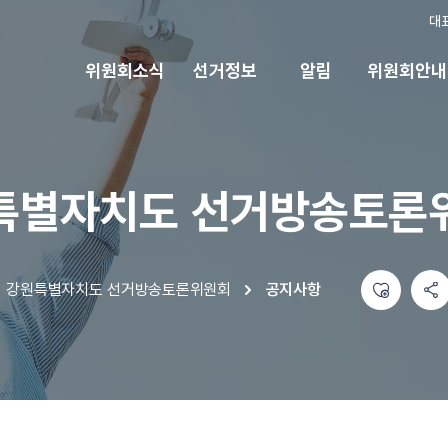
대
위원회소식
선거정보
알림
위원회안내
특별자치도 선거방송토론
좋아요
공유하기 메뉴
열기
강원특별자치도 선거방송토론위원회
공지사항