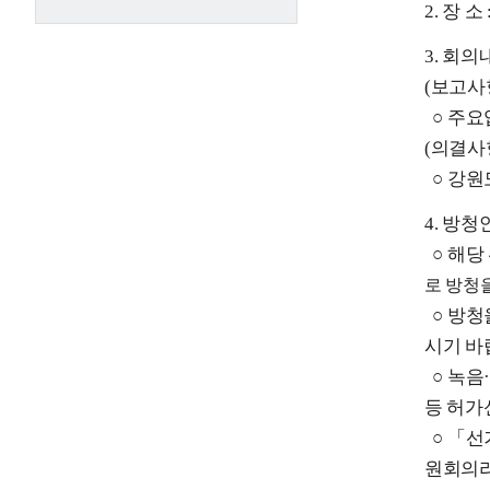
2. 장
3. 회의
(보고사
○
주요
(의결사
○
강원
4. 방청
○
해당
로 방청
○
방
청
시기 바
○
녹음
등 허가
○
「
선
원회의라