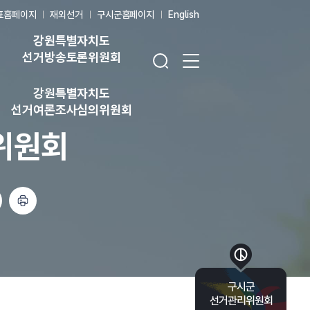
표홈페이지
재외선거
구시군홈페이지
English
강원특별자치도
검색창 열기
전체 메뉴 열기
선거방송토론위원회
강원특별자치도
선거여론조사심의위원회
위원회
인쇄하기
바로가기 목록 열기
구시군
선거관리위원회