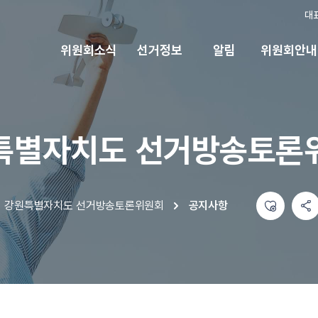
대
위원회소식
선거정보
알림
위원회안내
특별자치도 선거방송토론
좋아요
공유하기 메뉴
열기
강원특별자치도 선거방송토론위원회
공지사항