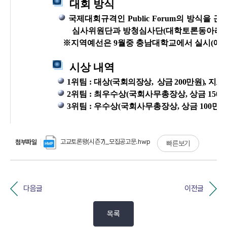
고교토론왕(시즌7)_모집공고문.hwp
첨부파일
빠른보기
다음글
이전글
목록