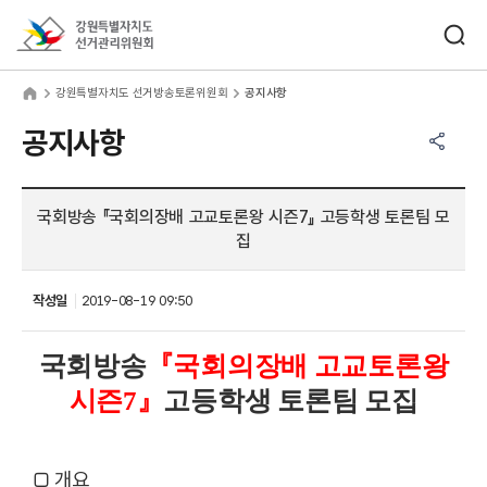
바로가기 메뉴
검색창 열기
강원특별자치도선거관리위원회
원특별자치도 선거방송토론위원회
home
강원특별자치도 선거방송토론위원회
공지사항
공유하기 메뉴
열기
공지사항
국회방송 『국회의장배 고교토론왕 시즌7』 고등학생 토론팀 모
집
작성일
2019-08-19 09:50
국회방송
『국회의장배 고교토론왕
시즌7』
고등학생 토론팀 모집
□ 개요