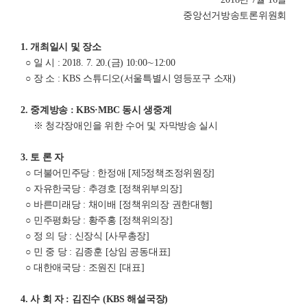
중앙선거방송토론위원회
1. 개최일시 및 장소
○ 일 시 : 2018. 7. 20.(금) 10:00∼12:00
○ 장 소 : KBS 스튜디오(서울특별시 영등포구 소재)
2. 중계방송 : KBS·MBC 동시 생중계
※ 청각장애인을 위한 수어 및 자막방송 실시
3. 토 론 자
○ 더불어민주당 : 한정애 [제5정책조정위원장]
○ 자유한국당 : 추경호 [정책위부의장]
○ 바른미래당 : 채이배 [정책위의장 권한대행]
○ 민주평화당 : 황주홍 [정책위의장]
○ 정 의 당 : 신장식 [사무총장]
○ 민 중 당 : 김종훈 [상임 공동대표]
○ 대한애국당 : 조원진 [대표]
4. 사 회 자 : 김진수 (KBS 해설국장)