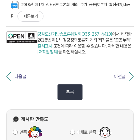
2018년_제1차_정당정책토론회_개최_추가_공표(토론자_확정상황).hw
p
빠른보기
강원도선거방송토론위원회(033-257-4410)
에서 제작한
2018년 제1차 정당정책토론회 개최 저작물은 "공공누리"
출처표시
조건에 따라 이용할 수 있습니다. 자세한 내용은
[저작권정책]
을 확인하십시오.
다음글
이전글
목록
게시판 만족도
만족
대체로 만족