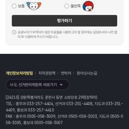
보통
불만족
평가하기
공공누리가 부착되지 않은 자료들을 사용하고자 할 경우에는 담당부서와 사전 협
의 후 이용하여 주시기 바랍니다.
개인정보처리방침
저작권정책
연락처
찾아오시는길
레이어
열기
시·도 선거관리위원회 바로가기
[24210] 강원특별자치도 춘천시 동면 소양강로 290(장학리)
TEL : 총무과 033-257-4404, 선거과 033-251-4408, 지도과 033-251-
4409, 홍보과 033-257-4410
FAX : 총무과 0505-058-3009, 선거과 0505-058-3003, 지도과 0505-0
58-3005, 홍보과 0505-058-3007