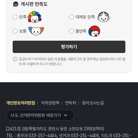
게시판 만족도
만족
대체로 만족
보통
불만족
평가하기
공공누리가 부착되지 않은 자료들을 사용하고자 할 경우에는 담당부서와 사전 협
의 후 이용하여 주시기 바랍니다.
개인정보처리방침
저작권정책
연락처
찾아오시는길
레이어
열기
시·도 선거관리위원회 바로가기
[24210] 강원특별자치도 춘천시 동면 소양강로 290(장학리)
TEL : 총무과 033-257-4404, 선거과 033-251-4408, 지도과 033-251-