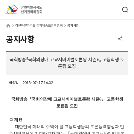
바로가기 메뉴
검색창 열기
강원특별자치도선거관리위원회
원특별자치도 선거방송토론위원회
home
강원특별자치도 선거방송토론위원회
공지사항
공유하기 메뉴
열기
공지사항
국회방송『국회의장배 고교서바이벌토론왕 시즌6』 고등학생 토
론팀 모집
작성일
2018-07-17 16:02
국회방송『국회의장배 고교서바이벌토론왕 시즌6』 고등학생
토론팀 모집
ㅁ 개요
- 대한민국 미래의 주역이 될 고등학생들의 토론능력향상과 민
주시민교육에 기여하고자 하는 『국회의장배 고교서바이벌토론