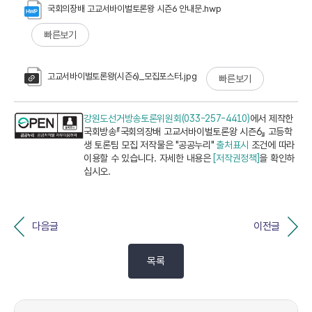
국회의장배 고교서바이벌토론왕 시즌6 안내문.hwp
빠른보기
고교서바이벌토론왕(시즌6)_모집포스터.jpg
빠른보기
강원도선거방송토론위원회(033-257-4410)
에서 제작한
국회방송『국회의장배 고교서바이벌토론왕 시즌6』 고등학
생 토론팀 모집 저작물은 "공공누리"
출처표시
조건에 따라
이용할 수 있습니다. 자세한 내용은
[저작권정책]
을 확인하
십시오.
다음글
이전글
목록