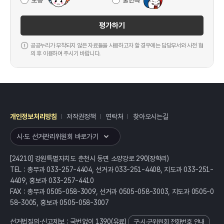
보통
불만족
평가하기
공공누리가 부착되지 않은 자료들을 사용하고자 할 경우에는 담당부서와 사전 협
의 후 이용하여 주시기 바랍니다.
개인정보처리방침
저작권정책
연락처
찾아오시는길
레이어
열기
시·도 선거관리위원회 바로가기
[24210] 강원특별자치도 춘천시 동면 소양강로 290(장학리)
TEL : 총무과 033-257-4404, 선거과 033-251-4408, 지도과 033-251-
4409, 홍보과 033-257-4410
FAX : 총무과 0505-058-3009, 선거과 0505-058-3003, 지도과 0505-0
58-3005, 홍보과 0505-058-3007
선거법질의·신고제보 : 국번없이
1390
(유료)
구·시·군위원회 전화번호 안내