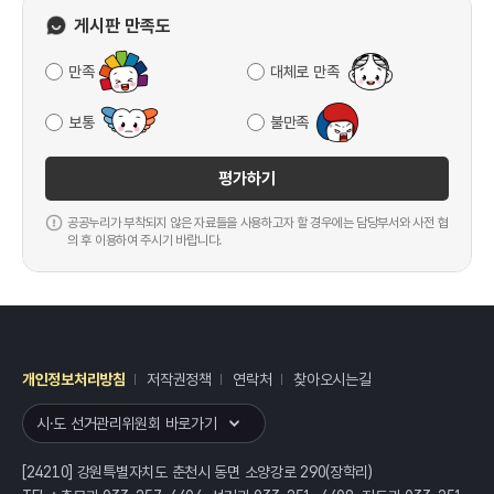
게시판 만족도
만족
대체로 만족
보통
불만족
평가하기
공공누리가 부착되지 않은 자료들을 사용하고자 할 경우에는 담당부서와 사전 협
의 후 이용하여 주시기 바랍니다.
개인정보처리방침
저작권정책
연락처
찾아오시는길
레이어
열기
시·도 선거관리위원회 바로가기
[24210] 강원특별자치도 춘천시 동면 소양강로 290(장학리)