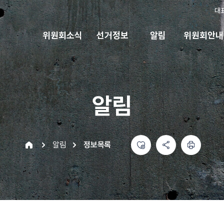
대
위원회소식
선거정보
알림
위원회안내
알림
좋아요
공유하기 메뉴
열기
인쇄하기
home
알림
정보목록