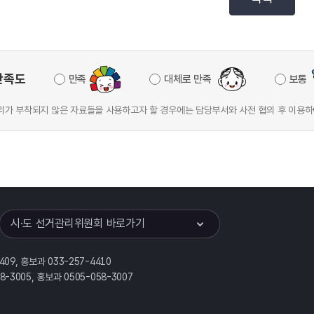
만족도
만족
대체로 만족
보통
가 부착되지 않은 자료들을 사용하고자 할 경우에는 담당부서와 사전 협의 후 이용하
이어
열기
시·도 선거관리위원회 바로가기
409, 홍보과 033-257-4410
58-3005, 홍보과 0505-058-3007