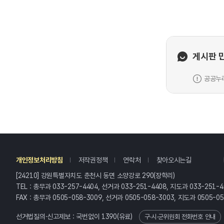
게시판 
공공누리
레
개인정보처리방침
저작권정책
연락처
찾아오시는길
[24210] 강원특별자치도 춘천시 동면 소양강로 290(장학리)
TEL : 총무과 033-257-4404, 선거과 033-251-4408, 지도과 033-251-4
FAX : 총무과 0505-058-3009, 선거과 0505-058-3003, 지도과 0505-0
선거법질의·신고제보 : 국번없이
1390
(유료)
구·시·군위원회 전화번호 안내