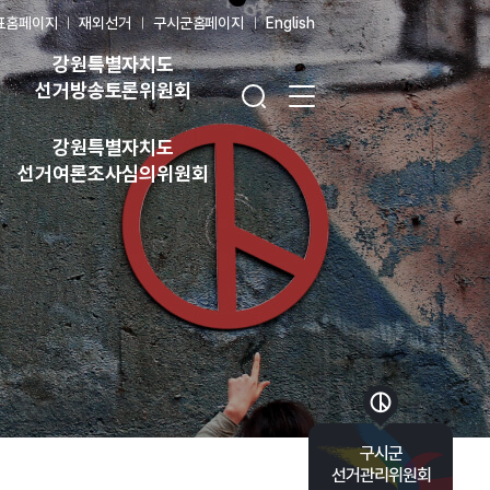
표홈페이지
재외선거
구시군홈페이지
English
강원특별자치도
검색창 열기
전체 메뉴 열기
선거방송토론위원회
강원특별자치도
선거여론조사심의위원회
바로가기 목록 열기
구시군
선거관리위원회