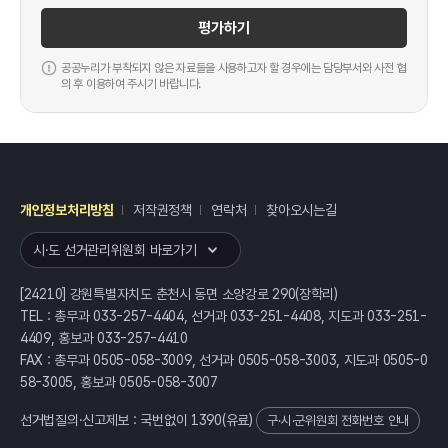
평가하기
공공누리가 부착되지 않은 자료들을 사용하고자 할 경우에는 담당부서와 사전 협
의 후 이용하여 주시기 바랍니다.
개인정보처리방침
저작권정책
연락처
찾아오시는길
레이어
열기
시·도 선거관리위원회 바로가기
[24210] 강원특별자치도 춘천시 동면 소양강로 290(장학리)
TEL : 총무과 033-257-4404, 선거과 033-251-4408, 지도과 033-251-
4409, 홍보과 033-257-4410
FAX : 총무과 0505-058-3009, 선거과 0505-058-3003, 지도과 0505-0
58-3005, 홍보과 0505-058-3007
선거법질의·신고제보 : 국번없이
1390
(유료)
구·시·군위원회 전화번호 안내