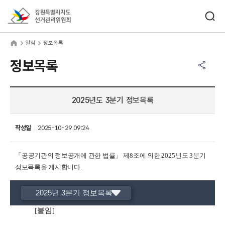
바로가기 메뉴
검색창 열기
강원특별자치도선거관리위원회
림
home
알림
정보목록
공유하기 메뉴
열기
정보목록
2025년도 3분기 정보목록
작성일
2025-10-29 09:24
「
공공기관의 정보공개에 관한 법률
」
제
8
조에 의한
2025
년도
3
분기
정보목록을 게시합니다
.