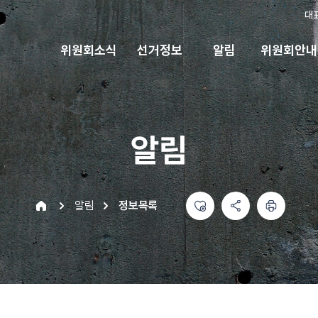
대
위원회소식
선거정보
알림
위원회안내
알림
좋아요
공유하기 메뉴
열기
인쇄하기
home
알림
정보목록