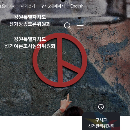
표홈페이지
재외선거
구시군홈페이지
English
강원특별자치도
검색창 열기
전체 메뉴 열기
선거방송토론위원회
강원특별자치도
선거여론조사심의위원회
바로가기 목록 열기
구시군
선거관리위원회