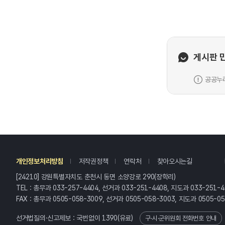
게시판 
공공누리
레
개인정보처리방침
저작권정책
연락처
찾아오시는길
[24210] 강원특별자치도 춘천시 동면 소양강로 290(장학리)
TEL : 총무과 033-257-4404, 선거과 033-251-4408, 지도과 033-251-4
FAX : 총무과 0505-058-3009, 선거과 0505-058-3003, 지도과 0505-0
선거법질의·신고제보 : 국번없이
1390
(유료)
구·시·군위원회 전화번호 안내