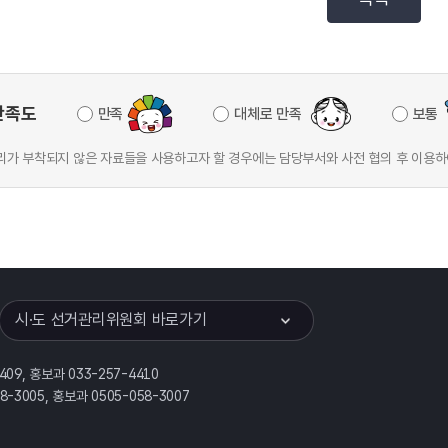
만족도
만족
대체로 만족
보통
가 부착되지 않은 자료들을 사용하고자 할 경우에는 담당부서와 사전 협의 후 이용하
이어
열기
시·도 선거관리위원회 바로가기
409, 홍보과 033-257-4410
58-3005, 홍보과 0505-058-3007