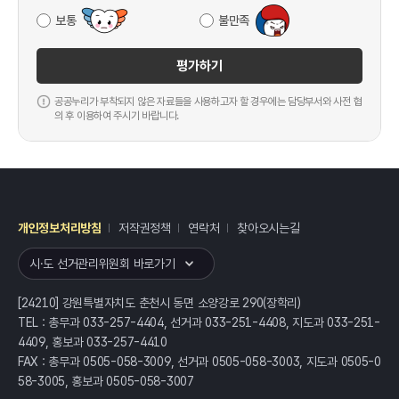
보통
불만족
평가하기
공공누리가 부착되지 않은 자료들을 사용하고자 할 경우에는 담당부서와 사전 협
의 후 이용하여 주시기 바랍니다.
개인정보처리방침
저작권정책
연락처
찾아오시는길
레이어
열기
시·도 선거관리위원회 바로가기
[24210] 강원특별자치도 춘천시 동면 소양강로 290(장학리)
TEL : 총무과 033-257-4404, 선거과 033-251-4408, 지도과 033-251-
4409, 홍보과 033-257-4410
FAX : 총무과 0505-058-3009, 선거과 0505-058-3003, 지도과 0505-0
58-3005, 홍보과 0505-058-3007