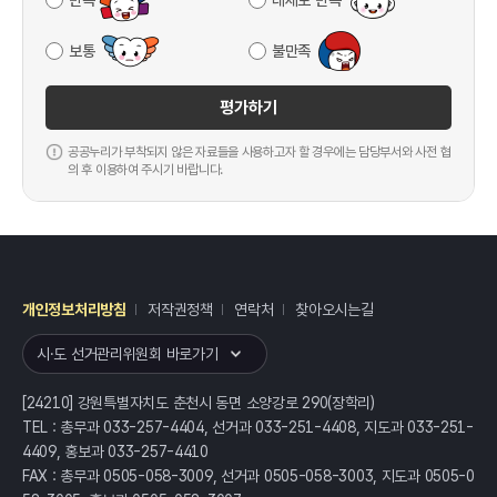
만족
대체로 만족
보통
불만족
평가하기
공공누리가 부착되지 않은 자료들을 사용하고자 할 경우에는 담당부서와 사전 협
의 후 이용하여 주시기 바랍니다.
개인정보처리방침
저작권정책
연락처
찾아오시는길
레이어
열기
시·도 선거관리위원회 바로가기
[24210] 강원특별자치도 춘천시 동면 소양강로 290(장학리)
TEL : 총무과 033-257-4404, 선거과 033-251-4408, 지도과 033-251-
4409, 홍보과 033-257-4410
FAX : 총무과 0505-058-3009, 선거과 0505-058-3003, 지도과 0505-0