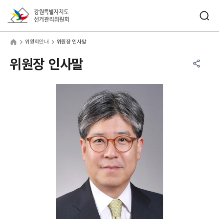
바로가기 메뉴
검색창 열기
강원특별자치도선거관리위원회
원회안내
home
위원회안내
위원장 인사말
공유하기 메뉴
열기
위원장 인사말