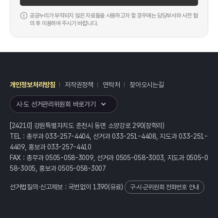
공공누리가 부착되지 않은 자료들을 사용하고자 할 경우에는 담당부서와 사전 협
의 후 이용하여 주시기 바랍니다.
개인정보처리방침
저작권정책
연락처
찾아오시는길
레이어
열기
시·도 선거관리위원회 바로가기
[24210] 강원특별자치도 춘천시 동면 소양강로 290(장학리)
TEL : 총무과 033-257-4404, 선거과 033-251-4408, 지도과 033-251-
4409, 홍보과 033-257-4410
FAX : 총무과 0505-058-3009, 선거과 0505-058-3003, 지도과 0505-0
58-3005, 홍보과 0505-058-3007
선거법질의·신고제보 : 국번없이
1390
(유료)
구·시·군위원회 전화번호 안내